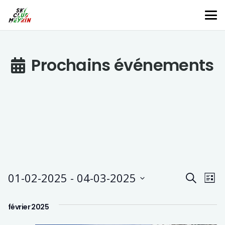
Prochains événements
Rech
01-02-2025
 - 
04-03-2025
Na
Recherche
Liste
Sélectionnez
d
et
une
février 2025
v
date.