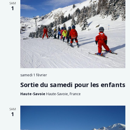
navi
SAM
É
1
de
vues
Évèn
samedi 1 février
Sortie du samedi pour les enfants
Haute-Savoie
Haute-Savoie, France
SAM
1