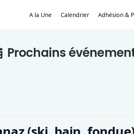
A la Une
Calendrier
Adhésion & 
Prochains événemen
naz (ski, bain, fondue