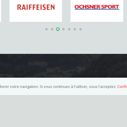
Secrétariat
orer votre navigation. Si vous continuez à l'utiliser, vous l'acceptez.
Confi
Mme Carine Clerc
+41 79 386 42 67
info@scmeyrin.ch