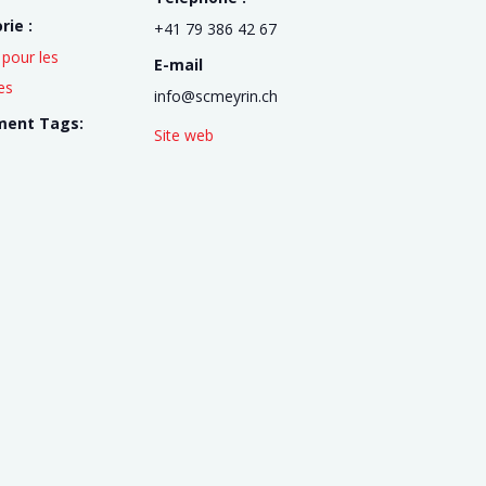
rie :
+41 79 386 42 67
pour les
E-mail
es
info@scmeyrin.ch
ment Tags:
Site web