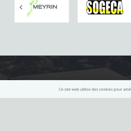
Adresse postale
Ce site web utilise des cookies pour améli
Ski Club de Meyrin
Avenue de Vaudagne 13bis
CH-1217 Meyrin