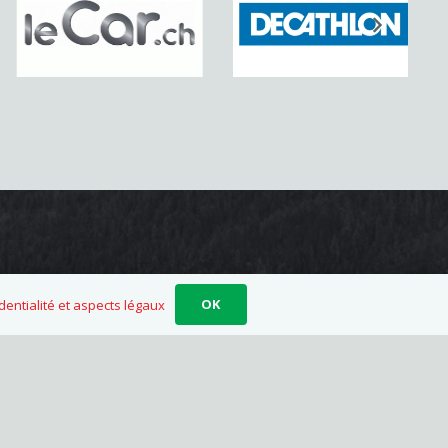
Organisateur du camp
OK
dentialité et aspects légaux
Serge Nobile
+41 78 761 84 68