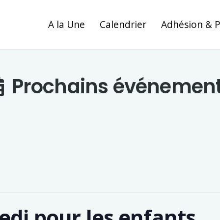
A la Une
Calendrier
Adhésion & 
Prochains événemen
edi pour les enfants