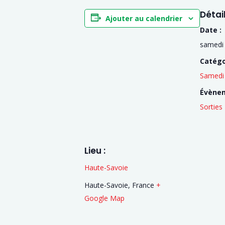
Détai
Ajouter au calendrier
Date :
samedi
Catégo
Samedi 
Évène
Sorties
Lieu :
Haute-Savoie
Haute-Savoie
,
France
+
Google Map